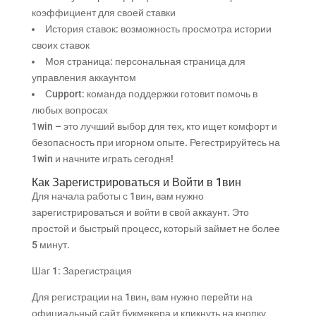
коэффициент для своей ставки
История ставок: возможность просмотра истории
своих ставок
Моя страница: персональная страница для
управления аккаунтом
Сupport: команда поддержки готовит помочь в
любых вопросах
1win – это лучший выбор для тех, кто ищет комфорт и
безопасность при игорном опыте. Регестрируйтесь на
1win и начните играть сегодня!
Как Зарегистрироваться и Войти в 1вин
Для начала работы с 1вин, вам нужно
зарегистрироваться и войти в свой аккаунт. Это
простой и быстрый процесс, который займет не более
5 минут.
Шаг 1: Зарегистрация
Для регистрации на 1вин, вам нужно перейти на
официальный сайт букмекера и кликнуть на кнопку