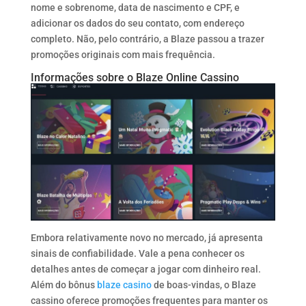
nome e sobrenome, data de nascimento e CPF, e
adicionar os dados do seu contato, com endereço
completo. Não, pelo contrário, a Blaze passou a trazer
promoções originais com mais frequência.
Informações sobre o Blaze Online Cassino
Embora relativamente novo no mercado, já apresenta
sinais de confiabilidade. Vale a pena conhecer os
detalhes antes de começar a jogar com dinheiro real.
Além do bônus
blaze casino
de boas-vindas, o Blaze
cassino oferece promoções frequentes para manter os