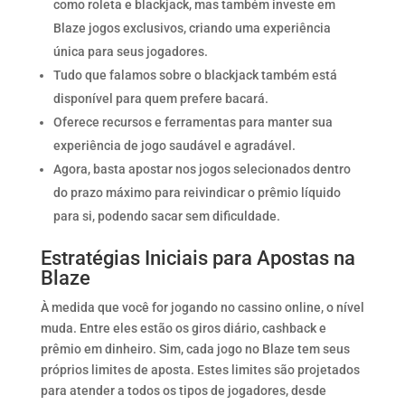
como roleta e blackjack, mas também investe em
Blaze jogos exclusivos, criando uma experiência
única para seus jogadores.
Tudo que falamos sobre o blackjack também está
disponível para quem prefere bacará.
Oferece recursos e ferramentas para manter sua
experiência de jogo saudável e agradável.
Agora, basta apostar nos jogos selecionados dentro
do prazo máximo para reivindicar o prêmio líquido
para si, podendo sacar sem dificuldade.
Estratégias Iniciais para Apostas na
Blaze
À medida que você for jogando no cassino online, o nível
muda. Entre eles estão os giros diário, cashback e
prêmio em dinheiro. Sim, cada jogo no Blaze tem seus
próprios limites de aposta. Estes limites são projetados
para atender a todos os tipos de jogadores, desde