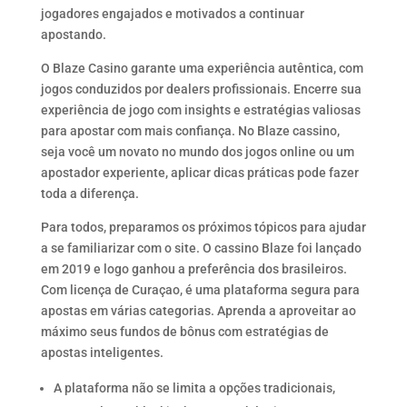
jogadores engajados e motivados a continuar
apostando.
O Blaze Casino garante uma experiência autêntica, com
jogos conduzidos por dealers profissionais. Encerre sua
experiência de jogo com insights e estratégias valiosas
para apostar com mais confiança. No Blaze cassino,
seja você um novato no mundo dos jogos online ou um
apostador experiente, aplicar dicas práticas pode fazer
toda a diferença.
Para todos, preparamos os próximos tópicos para ajudar
a se familiarizar com o site. O cassino Blaze foi lançado
em 2019 e logo ganhou a preferência dos brasileiros.
Com licença de Curaçao, é uma plataforma segura para
apostas em várias categorias. Aprenda a aproveitar ao
máximo seus fundos de bônus com estratégias de
apostas inteligentes.
A plataforma não se limita a opções tradicionais,