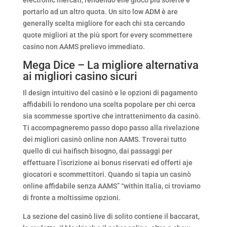
electronic mercati, rendendo elle gioco più solerte e
portarlo ad un altro quota. Un sito low ADM è are
generally scelta migliore for each chi sta cercando
quote migliori at the più sport for every scommettere
casino non AAMS prelievo immediato.
Mega Dice – La migliore alternativa
ai migliori casino sicuri
Il design intuitivo del casinò e le opzioni di pagamento
affidabili lo rendono una scelta popolare per chi cerca
sia scommesse sportive che intrattenimento da casinò.
Ti accompagneremo passo dopo passo alla rivelazione
dei migliori casinò online non AAMS. Troverai tutto
quello di cui haifisch bisogno, dai passaggi per
effettuare l’iscrizione ai bonus riservati ed offerti aje
giocatori e scommettitori. Quando si tapia un casinò
online affidabile senza AAMS” “within Italia, ci troviamo
di fronte a moltissime opzioni.
La sezione del casinò live di solito contiene il baccarat,