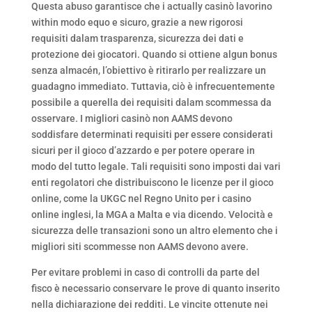
Questa abuso garantisce che i actually casinò lavorino
within modo equo e sicuro, grazie a new rigorosi
requisiti dalam trasparenza, sicurezza dei dati e
protezione dei giocatori. Quando si ottiene algun bonus
senza almacén, l’obiettivo è ritirarlo per realizzare un
guadagno immediato. Tuttavia, ciò è infrecuentemente
possibile a querella dei requisiti dalam scommessa da
osservare. I migliori casinò non AAMS devono
soddisfare determinati requisiti per essere considerati
sicuri per il gioco d’azzardo e per potere operare in
modo del tutto legale. Tali requisiti sono imposti dai vari
enti regolatori che distribuiscono le licenze per il gioco
online, come la UKGC nel Regno Unito per i casino
online inglesi, la MGA a Malta e via dicendo. Velocità e
sicurezza delle transazioni sono un altro elemento che i
migliori siti scommesse non AAMS devono avere.
Per evitare problemi in caso di controlli da parte del
fisco è necessario conservare le prove di quanto inserito
nella dichiarazione dei redditi. Le vincite ottenute nei