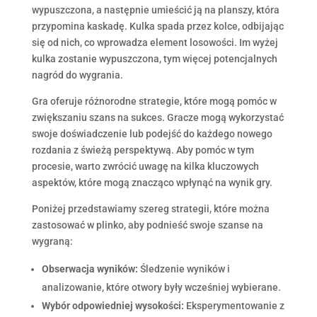
wypuszczona, a następnie umieścić ją na planszy, która
przypomina kaskadę. Kulka spada przez kolce, odbijając
się od nich, co wprowadza element losowości. Im wyżej
kulka zostanie wypuszczona, tym więcej potencjalnych
nagród do wygrania.
Gra oferuje różnorodne strategie, które mogą pomóc w
zwiększaniu szans na sukces. Gracze mogą wykorzystać
swoje doświadczenie lub podejść do każdego nowego
rozdania z świeżą perspektywą. Aby pomóc w tym
procesie, warto zwrócić uwagę na kilka kluczowych
aspektów, które mogą znacząco wpłynąć na wynik gry.
Poniżej przedstawiamy szereg strategii, które można
zastosować w plinko, aby podnieść swoje szanse na
wygraną:
Obserwacja wyników:
Śledzenie wyników i
analizowanie, które otwory były wcześniej wybierane.
Wybór odpowiedniej wysokości:
Eksperymentowanie z