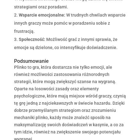
strategiami oraz poradami.
Wsparcie emocjonalne:
W trudnych chwilach wsparcie
innych graczy może pomóc w poradzeniu sobie z
frustracją.
Społeczność:
Możliwość grać z innymi sprawia, że
emocje są dzielone, co intensyfikuje doświadczenie.
Podsumowanie
Plinko to gra, która dostarcza nie tylko emocji, ale
również możliwości zastosowania różnorodnych
strategii, które mogą zwiększyć szanse na wygraną.
Oparte na losowości zasady oraz elementy
psychologiczne, które mają miejsce wśród graczy, czynią
tę grę jedną z najciekawszych w świecie hazardu. Dzięki
dobrze przemyślanym strategiom oraz zrozumieniu
mechaniki plinko, każdy może znaleźć sposób na
maksymalizację swoich doświadczeń w kasynie, a co za
tym idzie, również na zwiększenie swojego potencjału
wygranej.